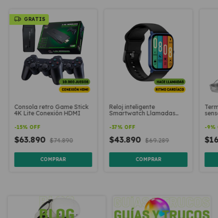
GRATIS
Consola retro Game Stick
Reloj inteligente
Term
4K Lite Conexión HDMI
Smartwatch Llamadas
sens
Kieslect KS mini
Acer
-
15
%
OFF
-
37
%
OFF
-
9
%
$63.890
$43.890
$1
$74.890
$69.289