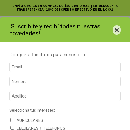
¡ENVÍO GRATIS EN COMPRAS DE $50.000 O MÁS! | 5% DESCUENTO
TRANSFERENCIA | 10% DESCUENTO EFECTIVO EN EL LOCAL
¡Suscribite y recibí todas nuestras
0
×
novedades!
Completa tus datos para suscribirte
Seleccioná tus intereses:
AURICULARES
CELULARES Y TELÉFONOS