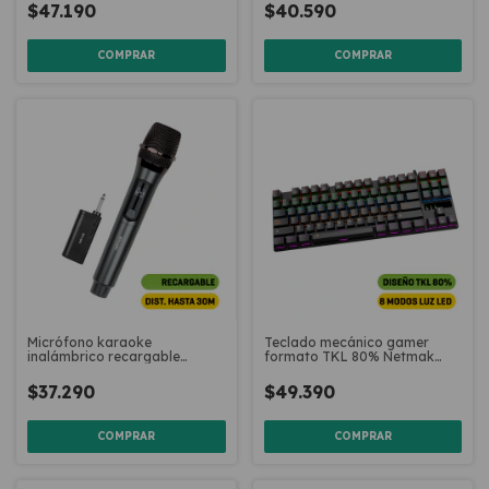
$47.190
$40.590
COMPRAR
Micrófono karaoke
Teclado mecánico gamer
inalámbrico recargable
formato TKL 80% Netmak
Netmak NM-MC23
NM-SKILL
$37.290
$49.390